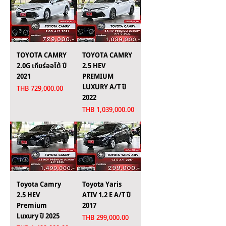
TOYOTA CAMRY
TOYOTA CAMRY
2.0G เกียร์ออโต้ ปี
2.5 HEV
2021
PREMIUM
LUXURY A/T ปี
Price
THB 729,000.00
2022
Price
THB 1,039,000.00
Toyota Camry
Toyota Yaris
2.5 HEV
ATIV 1.2 E A/T ปี
Premium
2017
Luxury ปี 2025
Price
THB 299,000.00