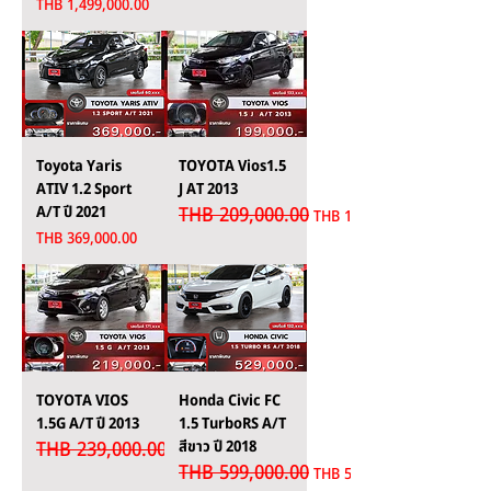
Price
THB 1,499,000.00
Toyota Yaris
TOYOTA Vios1.5
ATIV 1.2 Sport
J AT 2013
A/T ปี 2021
THB 209,000.00
Regular Price
Sale Price
THB 199,000.00
Price
THB 369,000.00
TOYOTA VIOS
Honda Civic FC
1.5G A/T ปี 2013
1.5 TurboRS A/T
THB 239,000.00
สีขาว ปี 2018
Regular Price
Sale Price
THB 219,000.00
THB 599,000.00
Regular Price
Sale Price
THB 529,000.00