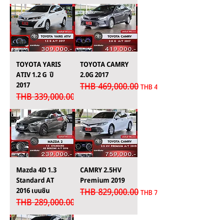
TOYOTA YARIS
TOYOTA CAMRY
ATIV 1.2 G ปี
2.0G 2017
2017
THB 469,000.00
Regular Price
Sale Price
THB 419,000.00
THB 339,000.00
Regular Price
Sale Price
THB 309,000.00
Mazda 4D 1.3
CAMRY 2.5HV
Standard AT
Premium 2019
2016 เบนซิน
THB 829,000.00
Regular Price
Sale Price
THB 759,000.00
THB 289,000.00
Regular Price
Sale Price
THB 239,000.00