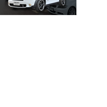
MBcar รถมือสอง คุณภาพดี เช็คประวัติได้ทุกคัน
ให้บริการ ซื้อ-ขาย รถมือสอง และรีไฟแนนซ์ โดยมืออาชีพมี
ประสบการณ์กว่า 10 ปี ยินดีให้คำปรึกษาเรื่องไฟแนนซ์ฟรี
ติดต่อเรา
ที่อยู่:
บริษัท มหานครบางกอกคาร์ เซอร์วิส จำกัด
33/1 ถนนบรมราชชนนี แขวงฉิมพลี เขตตลิ่งชัน กรุงเทพ
อีเมล:
mbcar.official@gmail.com
โทรศัพท์:
093-746-5665
Line Official:
@mbcar.official
ทักLINE ติดต่อด่วน