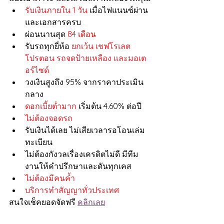
รับเงินภายใน 1 วัน
 เมื่อไฟแนนซ์ผ่าน 
และเอกสารครบ
ผ่อนนานสุด 
84 เดือน
รับรถทุกยี่ห้อ 
ยกเว้น เชฟโรเลต 
โปรตอน รถจดป้ายเหลือง และมอเต
อร์ไซด์
วงเงินสูงถึง 95% จากราคาประเมิน
กลาง
ดอกเบี้ยต่ำมาก
 เริ่มต้น 4.60% ต่อปี
ไม่ต้องจอดรถ
รับเงินได้เลย ไม่เสียเวลารอโอนเล่ม
ทะเบียน
ไม่ต้องกังวลเรื่องเครดิตไม่ดี มีทีม
งานให้คำปรึกษาและดันทุกเคส
ไม่ต้องมีคนค้ำ
บริการทำสัญญาทั่วประเทศ
สนใจเช็คยอดจัดฟรี 
คลิกเลย