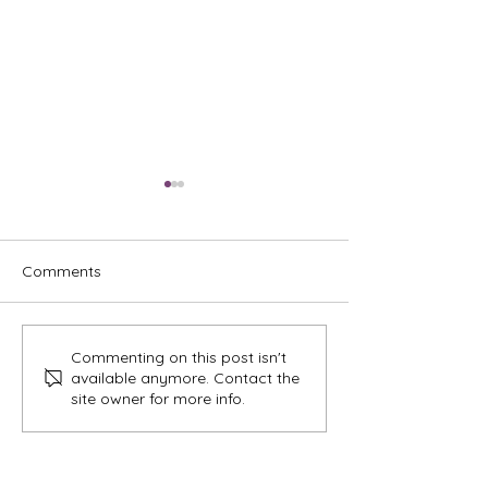
Comments
Commenting on this post isn't
หมุนเงินไม่ทัน หนี้หลาย
รีไฟแนนซ์รถยนต์
available anymore. Contact the
ทาง? เปลี่ยนรถให้เป็นเงิน
ทะเบียนรถ: ไขควา
site owner for more info.
ก้อน พร้อมลดค่างวดให้เบา
แล้วทำไม "รีไฟแน
ลง!
เป็นทางออกที่คุ้มค