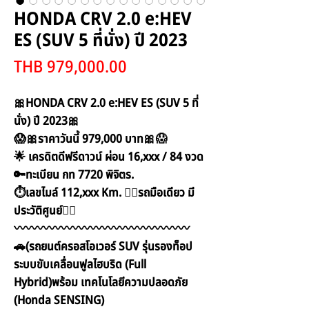
HONDA CRV 2.0 e:HEV
ES (SUV 5 ที่นั่ง) ปี 2023
Price
THB 979,000.00
🎀HONDA CRV 2.0 e:HEV ES (SUV 5 ที่
นั่ง) ปี 2023🎀
😱🎀ราคาวันนี้ 979,000​ บาท🎀😱
🌟 เครดิตดีฟรีดาวน์ ผ่อน 16,xxx / 84 งวด
🔑ทะเบียน กท 7720 พิจิตร.
⏱เลขไมล์ 112,xxx Km. ☝🏻รถมือเดียว มี
ประวัติศูนย์☝🏻
〰️〰️〰️〰️〰️〰️〰️〰️〰️〰️〰️〰️〰️〰️〰️
🚗(รถยนต์ครอสโอเวอร์ SUV รุ่นรองท็อป
ระบบขับเคลื่อนฟูลไฮบริด (Full
Hybrid)พร้อม เทคโนโลยีความปลอดภัย
(Honda SENSING)