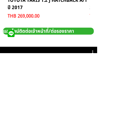
TOYOTA YARIS 1.2 J HATCHBACK A/T
TOYOTA MAJESTY 2.8
ปี 2017
2024
Price
Price
THB 269,000.00
THB 1,699,000.00
แอดไลน์ติดต่อเจ้าหน้าที่/ต่อรองราคา
All Videos
Watch Now