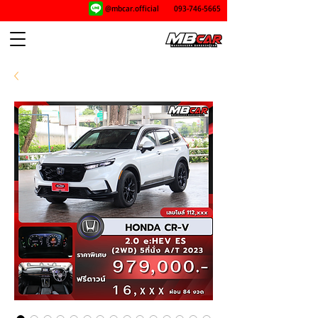
@mbcar.official
093-746-5665