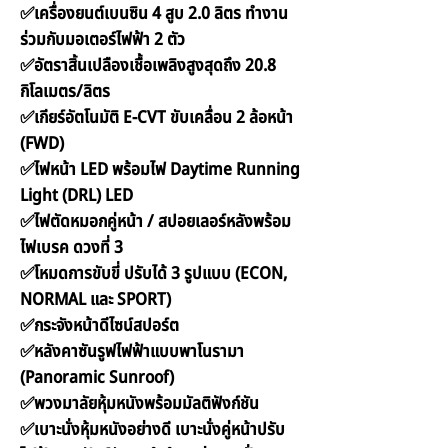
✅เครื่องยนต์เบนซิน 4 สูบ 2.0 ลิตร ทำงาน
ร่วมกับมอเตอร์ไฟฟ้า 2 ตัว
✅อัตราสิ้นเปลืองเชื้อเพลิงสูงสุดถึง 20.8
กิโลเมตร/ลิตร
✅เกียร์อัตโนมัติ E-CVT ขับเคลื่อน 2 ล้อหน้า
(FWD)
✅ไฟหน้า LED พร้อมไฟ Daytime Running
Light (DRL) LED
✅ไฟตัดหมอกคู่หน้า / สปอยเลอร์หลังพร้อม
ไฟเบรค ดวงที่ 3
✅โหมดการขับขี่ ปรับได้ 3 รูปแบบ (ECON,
NORMAL และ SPORT)
✅กระจังหน้าดีไซน์สปอร์ต
✅หลังคาซันรูฟไฟฟ้าแบบพาโนรามา
(Panoramic Sunroof)
✅พวงมาลัยหุ้มหนังพร้อมมัลติฟังก์ชัน
✅เบาะนั่งหุ้มหนังอย่างดี เบาะนั่งคู่หน้าปรับ