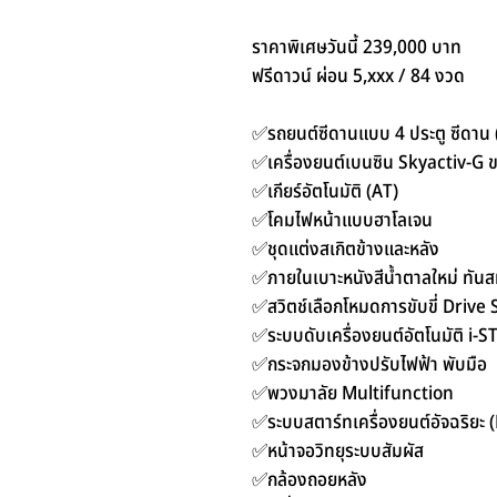
ราคาพิเศษวันนี้ 239,000 บาท
ฟรีดาวน์ ผ่อน 5,xxx / 84 งวด
✅รถยนต์ซีดานแบบ 4 ประตู ซีดาน 
✅เครื่องยนต์เบนซิน Skyactiv-G ข
✅เกียร์อัตโนมัติ (AT)
✅โคมไฟหน้าแบบฮาโลเจน
✅ชุดแต่งสเกิตข้างและหลัง
✅ภายในเบาะหนังสีน้ำตาลใหม่ ทันส
✅สวิตช์เลือกโหมดการขับขี่ Drive
✅ระบบดับเครื่องยนต์อัตโนมัติ i-S
✅กระจกมองข้างปรับไฟฟ้า พับมือ
✅พวงมาลัย Multifunction
✅ระบบสตาร์ทเครื่องยนต์อัจฉริยะ 
✅หน้าจอวิทยุระบบสัมผัส
✅กล้องถอยหลัง