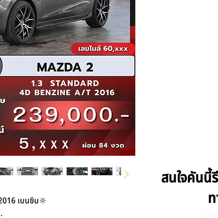
สนใจคันนี้
ท
2016 เบนซิน🔆
.