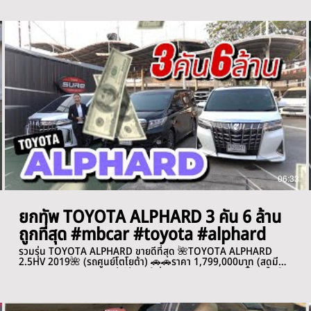
06:33
ยกทัพ TOYOTA ALPHARD 3 คัน 6 ล้าน
ถูกที่สุด #mbcar #toyota #alphard
รวมรุ่น TOYOTA ALPHARD ขายดีที่สุด 🌺TOYOTA ALPHARD
2.5HV 2019🌺 (รถศูนย์โตโยต้า) 🚗🚗ราคา 1,799,000บาท (สดมี
vat 7% )🚗🚗 ⭐️เครดิตดีฟรีดาวน์ ผ่อน 36,xxx /84งวด ⏱️เลขไมล์
330,xxx km. เข้าศูนย์เชคระยะตลอด 〰️〰️〰️〰️〰️〰️〰️〰️〰️〰️〰️〰️
〰️〰️〰️ Toyota Alphard 3.5 Executive Lounge V6 2016🌺 🚗
🚗ราคาสุดคุ้มวันนี้ 1,899,000บาท (สดมี vat 7% )🚗🚗 ⭐️เครดิตดี