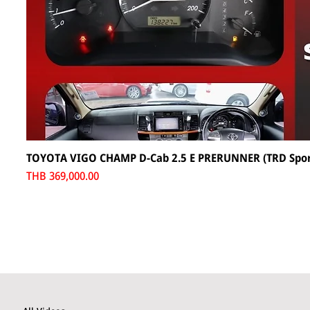
TOYOTA VIGO CHAMP D-Cab 2.5 E PRERUNNER (TRD Sporti
Price
THB 369,000.00