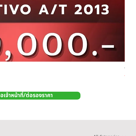
TOYO
Price
THB 5
อเจ้าหน้าที่/ต่อรองราคา