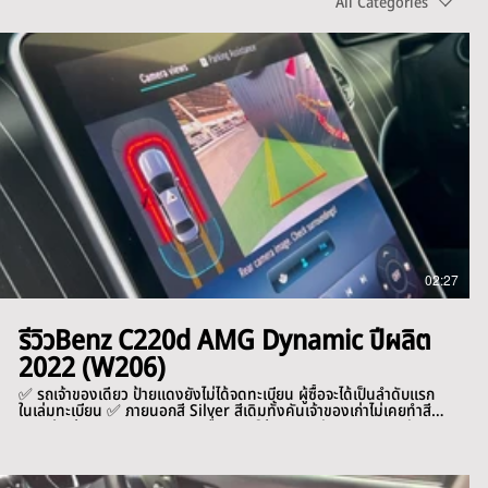
All Categories
02:27
รีวิวBenz C220d AMG Dynamic ปีผลิต
2022 (W206)
✅ รถเจ้าของเดียว ป้ายแดงยังไม่ได้จดทะเบียน ผู้ซื้อจะได้เป็นลำดับแรก
ในเล่มทะเบียน ✅ ภายนอกสี Silver สีเดิมทั้งคันเจ้าของเก่าไม่เคยทำสี
✅ วารันตีหมด 11/2025 ✅ เครื่องยนต์ดีเซล Turbo 2.0L 200 hp/
แรงบิด 440 nm ประหยัดน้ำมัน ✅ เกียร์ 9G-Tronic พร้อม Paddle
Shift ✅ เบาะคู่หน้าปรับไฟฟ้า memory 3 ตำแหน่ง ✅ Ambient
Lights ใหม่รอบคัน และ Welcome light ✅ จอสัมผัส MBUX ขนาด