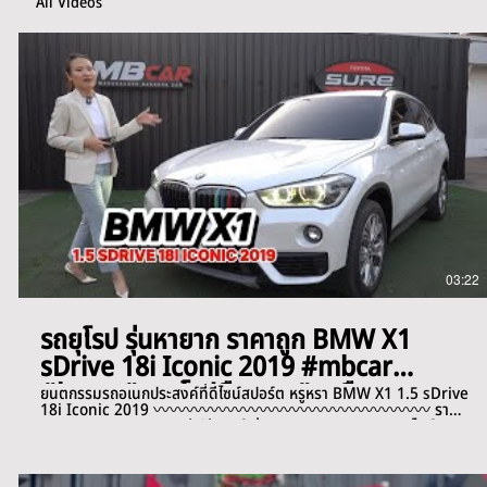
All Videos
03:22
รถยุโรป รุ่นหายาก ราคาถูก BMW X1
sDrive 18i Iconic 2019 #mbcar
#bmw #รถยุโรปมือสอง #รถมือสอง
ยนตกรรมรถอเนกประสงค์ที่ดีไซน์สปอร์ต หรูหรา BMW X1 1.5 sDrive
18i Iconic 2019 〰️〰️〰️〰️〰️〰️〰️〰️〰️〰️〰️〰️〰️〰️〰️〰️〰️ ราคา
769,000 บาท ⭐️เครดิตดีฟรีดาวน์ ผ่อน 16,xxx /84 งวด เลขไมล์
104,000 km. 〰️〰️〰️〰️〰️〰️〰️〰️〰️〰️〰️〰️〰️〰️〰️〰️〰️ ✅รถ
เจ้าของเดียว เครื่องยนต์เบนซิน ✅ภายนอกตัวรถ Mineral White
พร้อมราวหลังคาสีดำ ✅เกียร์อัตโนมัติแบบ Steptronic Dual Clutch