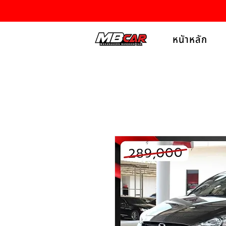
หนัาหลัก