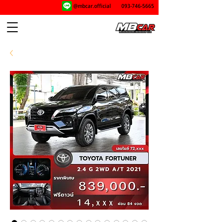
@mbcar.official
093-746-5665