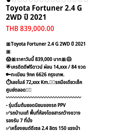
Toyota Fortuner 2.4 G
2WD ปี 2021
Price
THB 839,000.00
🎀Toyota Fortuner 2.4 G 2WD ปี 2021
🎀
😱🎀ราคาวันนี้ 839,000 บาท🎀😱
🌟เครดิตดีฟรีดาวน์ ผ่อน 14,xxx / 84 งวด
🔑ทะเบียน 9กค 6626 กรุงเทพ.
⏱เลขไมล์ 72,xxx Km.☝🏻รถมือเดียวเช็ค
ศูนย์ตลอด☝🏻
〰️〰️〰️〰️〰️〰️〰️〰️〰️〰️〰️〰️〰️〰️〰️
- รุ่นเริ่มต้นยอดนิยมของรถ PPV
✅รถบ้านแท้ พื้นที่ห้องโดยสารกว้างขวาง
รองรับ 7 ที่นั่ง
✅เครื่องยนต์ดีเซล 2.4 ลิตร 150 แรงม้า