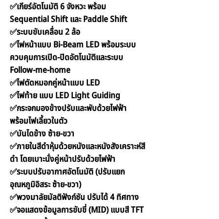
✅เกียร์อัตโนมัติ 6 จังหวะ พร้อม
Sequential Shift และ Paddle Shift
✅ระบบขับเคลื่อน 2 ล้อ
✅ไฟหน้าแบบ Bi-Beam LED พร้อมระบบ
ควบคุมการเปิด-ปิดอัตโนมัติและระบบ
Follow-me-home
✅ไฟตัดหมอกคู่หน้าแบบ LED
✅ไฟท้าย แบบ LED Light Guiding
✅กระจกมองข้างปรับและพับด้วยไฟฟ้า
พร้อมไฟเลี้ยวในตัว
✅บันไดข้าง ซ้าย-ขวา
✅ภายในสีดำหุ้มด้วยหนังและหนังสังเคราะห์สี
ดำ โดยเบาะนั่งคู่หน้าปรับด้วยไฟฟ้า
✅ระบบปรับอากาศอัตโนมัติ (ปรับแยก
อุณหภูมิอิสระ ซ้าย-ขวา)
✅พวงมาลัยมัลติฟังก์ชัน ปรับได้ 4 ทิศทาง
✅จอแสดงข้อมูลการขับขี่ (MID) แบบสี TFT