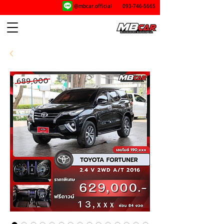
@mbcar.official
093-746-5665