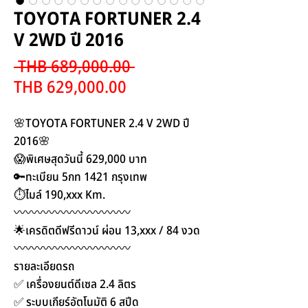
TOYOTA FORTUNER 2.4
V 2WD ปี 2016
Regular
 THB 689,000.00 
Sale
Price
THB 629,000.00
Price
🌸TOYOTA FORTUNER 2.4 V 2WD ปี
2016🌸
😱พิเศษสุดวันนี้ 629,000 บาท
🔑ทะเบียน 5กท 1421 กรุงเทพ
⏱ไมล์ 190,xxx Km.
〰️〰️〰️〰️〰️〰️〰️〰️〰️〰️
🌟เครดิตดีฟรีดาวน์ ผ่อน 13,xxx / 84 งวด
〰️〰️〰️〰️〰️〰️〰️〰️〰️〰️
รายละเอียดรถ
✅ เครื่องยนต์ดีเซล 2.4 ลิตร
✅ ระบบเกียร์อัตโนมัติ 6 สปีด