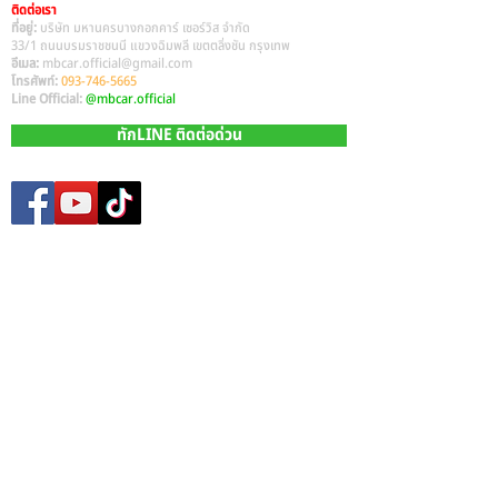
ติดต่อเรา
ที่อยู่:
บริษัท มหานครบางกอกคาร์ เซอร์วิส จำกัด
33/1 ถนนบรมราชชนนี แขวงฉิมพลี เขตตลิ่งชัน กรุงเทพ
อีเมล:
mbcar.official@gmail.com
โทรศัพท์:
093-746-5665
Line Official:
@mbcar.official
ทักLINE ติดต่อด่วน
Site Map
หน้าหลัก​
รถมือสองทั้งหมด
บริการรับซื้อรถมือสอง
บริการรีไฟแนนซ์ รถยนต์