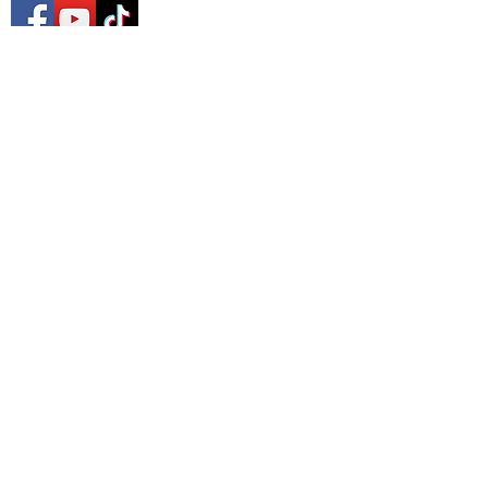
Site Map
หน้าหลัก​
รถมือสองทั้งหมด
บริการรับซื้อรถมือสอง
บริการรีไฟแนนซ์ รถยนต์
ติดต่อเรา
บทความ
เลือกตามแบรนด์ที่ได้รับความนิยม
Honda
Isuzu
Mazda
MG
Mitsubishi
Nisan