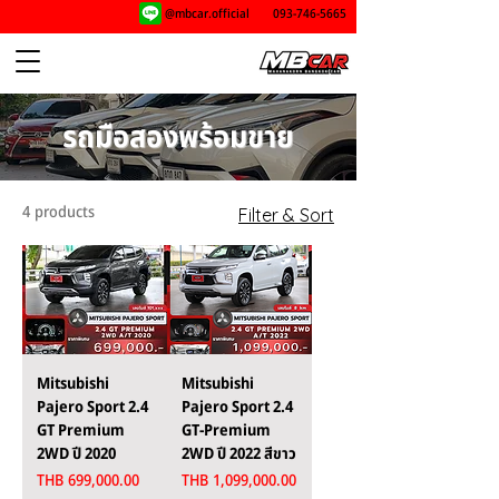
@mbcar.official
093-746-5665
รถมือสองพร้อมขาย
4 products
Filter & Sort
Mitsubishi
Mitsubishi
Pajero Sport 2.4
Pajero Sport 2.4
GT Premium
GT-Premium
2WD ปี 2020
2WD ปี 2022 สีขาว
Price
Price
THB 699,000.00
THB 1,099,000.00