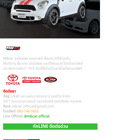
MBcar รถมือสอง คุณภาพดี เช็คประวัติได้ทุกคัน
ให้บริการ ซื้อ-ขาย รถมือสอง และรีไฟแนนซ์ โดยมืออาชีพมี
ประสบการณ์กว่า 10 ปี ยินดีให้คำปรึกษาเรื่องไฟแนนซ์ฟรี
ติดต่อเรา
ที่อยู่:
บริษัท มหานครบางกอกคาร์ เซอร์วิส จำกัด
33/1 ถนนบรมราชชนนี แขวงฉิมพลี เขตตลิ่งชัน กรุงเทพ
อีเมล:
mbcar.official@gmail.com
โทรศัพท์:
093-746-5665
Line Official:
@mbcar.official
ทักLINE ติดต่อด่วน