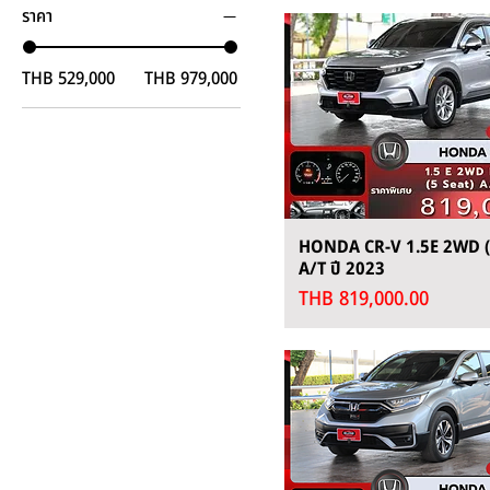
ราคา
THB 529,000
THB 979,000
HONDA CR-V 1.5E 2WD (
A/T ปี 2023
Price
THB 819,000.00