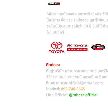
MBcar รถมือสอง คุณภาพดี เช็คประวัติไ
ให้บริการ ซื้อ-ขาย รถมือสอง และรีไฟแนน
อาชีพมีประสบการณ์กว่า 10 ปี ยินดีให้คำป
ไฟแนนซ์ฟรี
ติดต่อเรา
ที่อยู่:
บริษัท มหานครบางกอกคาร์ เซอร์วิ
33/1 ถนนบรมราชชนนี แขวงฉิมพลี เขตตล
อีเมล:
mbcar.official@gmail.com
โทรศัพท์:
093-746-5665
Line Official:
@mbcar.official