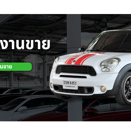
กงานขาย
านขาย