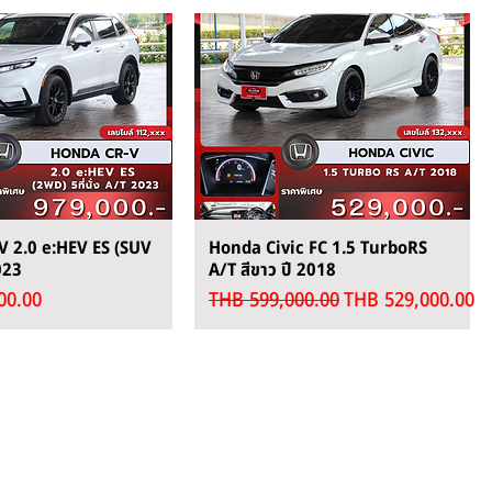
 2.0 e:HEV ES (SUV
Honda Civic FC 1.5 TurboRS
2023
A/T สีขาว ปี 2018
Regular Price
Sale Price
00.00
THB 599,000.00
THB 529,000.00