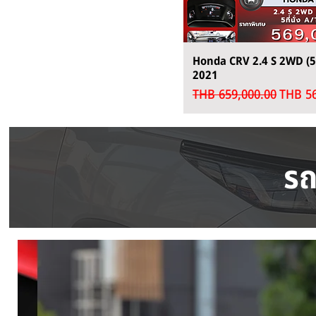
Honda CRV 2.4 S 2WD (5ที่
2021
Regular Price
Sale P
THB 659,000.00
THB 56
รถ