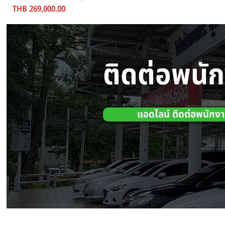
Price
THB 269,000.00
ติดต่อพนั
แอดไลน์ ติดต่อพนักง