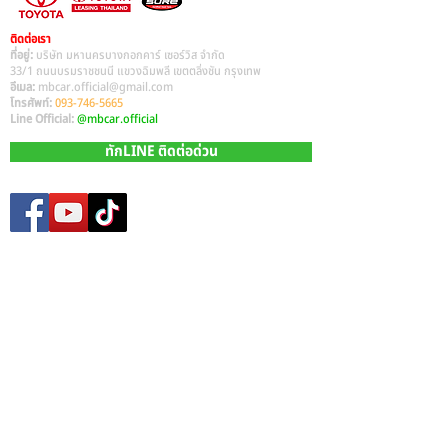
ติดต่อเรา
ที่อยู่:
บริษัท มหานครบางกอกคาร์ เซอร์วิส จำกัด
33/1 ถนนบรมราชชนนี แขวงฉิมพลี เขตตลิ่งชัน กรุงเทพ
อีเมล:
mbcar.official@gmail.com
โทรศัพท์:
093-746-5665
Line Official:
@mbcar.official
ทักLINE ติดต่อด่วน
Site Map
หน้าหลัก​
รถมือสองทั้งหมด