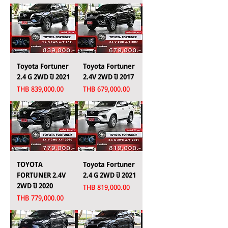
Toyota Fortuner
Toyota Fortuner
2.4 G 2WD ปี 2021
2.4V 2WD ปี 2017
Price
Price
THB 839,000.00
THB 679,000.00
TOYOTA
Toyota Fortuner
FORTUNER 2.4V
2.4 G 2WD ปี 2021
2WD ปี 2020
Price
THB 819,000.00
Price
THB 779,000.00