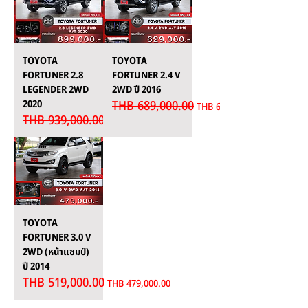
TOYOTA
TOYOTA
FORTUNER 2.8
FORTUNER 2.4 V
LEGENDER 2WD
2WD ปี 2016
2020
THB 689,000.00
Regular Price
Sale Price
THB 629,000.00
THB 939,000.00
Regular Price
Sale Price
THB 899,000.00
TOYOTA
FORTUNER 3.0 V
2WD (หน้าแชมป์)
ปี 2014
THB 519,000.00
Regular Price
Sale Price
THB 479,000.00