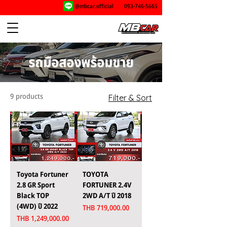
@mbcar.official
093-746-5665
รถมือสองพร้อมขาย
9 products
Filter & Sort
Toyota Fortuner
TOYOTA
2.8 GR Sport
FORTUNER 2.4V
Black TOP
2WD A/T ปี 2018
(4WD) ปี 2022
Price
THB 719,000.00
Price
THB 1,249,000.00