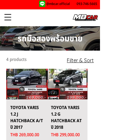
@mbcar.official
093-746-5665
รถมือสองพร้อมขาย
4 products
Filter & Sort
TOYOTA YARIS
TOYOTA YARIS
1.2 J
1.2 G
HATCHBACK A/T
HATCHBACK AT
ปี 2017
ปี 2018
Price
Price
THB 269,000.00
THB 299,000.00