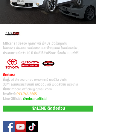
MBcar รถมือสอง คุณภาพดี เช็คประวัติได้ทุกคัน
ให้บริการ ซื้อ-ขาย รถมือสอง และรีไฟแนนซ์ โดยมืออาชีพมี
ประสบการณ์กว่า 10 ปี ยินดีให้คำปรึกษาเรื่องไฟแนนซ์ฟรี
ติดต่อเรา
ที่อยู่:
บริษัท มหานครบางกอกคาร์ เซอร์วิส จำกัด
33/1 ถนนบรมราชชนนี แขวงฉิมพลี เขตตลิ่งชัน กรุงเทพ
อีเมล:
mbcar.official@gmail.com
โทรศัพท์:
093-746-5665
Line Official:
@mbcar.official
ทักLINE ติดต่อด่วน