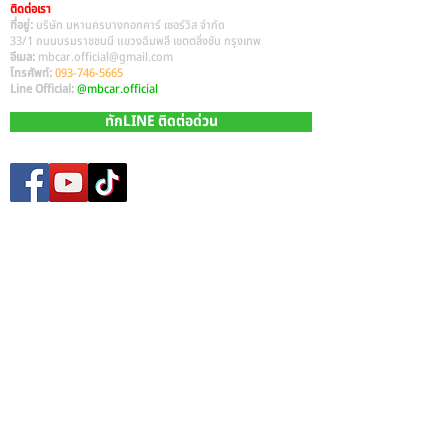
ติดต่อเรา
ที่อยู่:
บริษัท มหานครบางกอกคาร์ เซอร์วิส จำกัด
33/1 ถนนบรมราชชนนี แขวงฉิมพลี เขตตลิ่งชัน กรุงเทพ
อีเมล:
mbcar.official@gmail.com
โทรศัพท์:
093-746-5665
Line Official:
@mbcar.official
ทักLINE ติดต่อด่วน
Site Map
หน้าหลัก​
รถมือสองทั้งหมด
บริการรับซื้อรถมือสอง
บริการรีไฟแนนซ์ รถยนต์