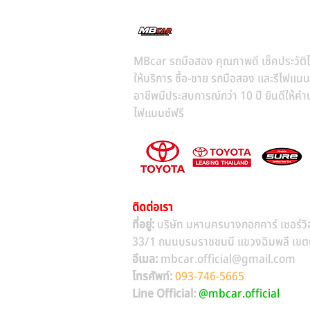
MBcar รถมือสอง คุณภาพดี เช็คประวัติไ
ให้บริการ ซื้อ-ขาย รถมือสอง และรีไฟแนน
อาชีพมีประสบการณ์กว่า 10 ปี ยินดีให้คำป
ไฟแนนซ์ฟรี
ติดต่อเรา
ที่อยู่:
บริษัท มหานครบางกอกคาร์ เซอร์วิ
33/1 ถนนบรมราชชนนี แขวงฉิมพลี เขตตล
อีเมล:
mbcar.official@gmail.com
โทรศัพท์:
093-746-5665
Line Official:
@mbcar.official