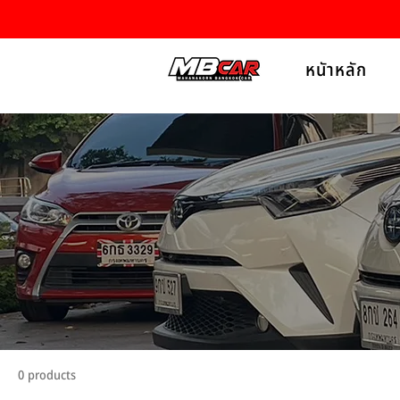
หนัาหลัก
0 products