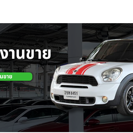
กงานขาย
านขาย