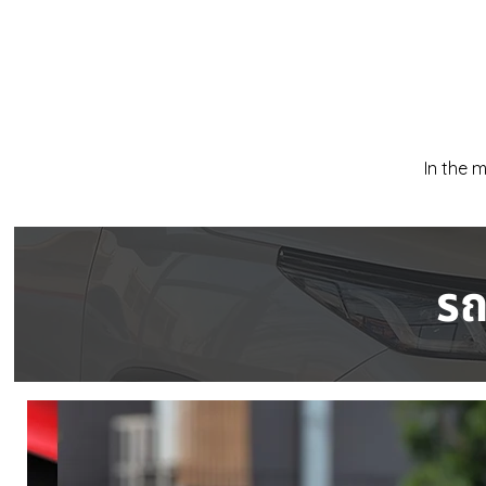
In the 
รถ