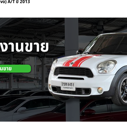
o) A/T ปี 2013
กงานขาย
านขาย