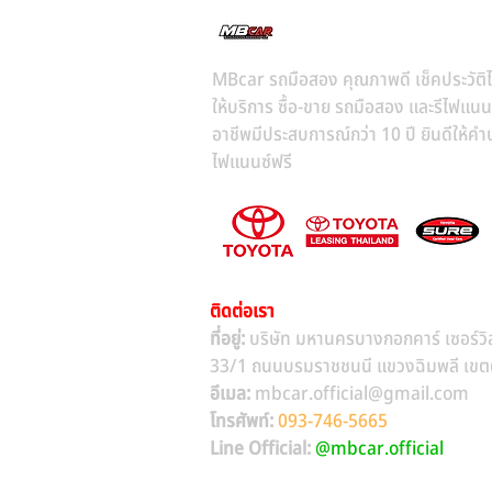
MBcar รถมือสอง คุณภาพดี เช็คประวัติไ
ให้บริการ ซื้อ-ขาย รถมือสอง และรีไฟแนน
อาชีพมีประสบการณ์กว่า 10 ปี ยินดีให้คำป
ไฟแนนซ์ฟรี
ติดต่อเรา
ที่อยู่:
บริษัท มหานครบางกอกคาร์ เซอร์วิ
33/1 ถนนบรมราชชนนี แขวงฉิมพลี เขตตล
อีเมล:
mbcar.official@gmail.com
โทรศัพท์:
093-746-5665
Line Official:
@mbcar.official