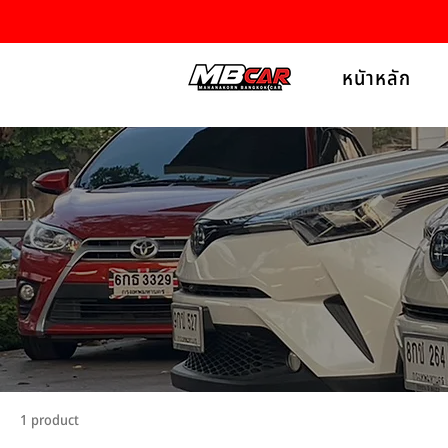
หนัาหลัก
1 product