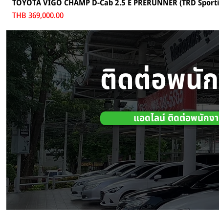
TOYOTA VIGO CHAMP D-Cab 2.5 E PRERUNNER (TRD Sportiv
Price
THB 369,000.00
ติดต่อพนั
แอดไลน์ ติดต่อพนักง