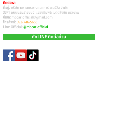
ติดต่อเรา
ที่อยู่:
บริษัท มหานครบางกอกคาร์ เซอร์วิส จำกัด
33/1 ถนนบรมราชชนนี แขวงฉิมพลี เขตตลิ่งชัน กรุงเทพ
อีเมล:
mbcar.official@gmail.com
โทรศัพท์:
093-746-5665
Line Official:
@mbcar.official
ทักLINE ติดต่อด่วน
Site Map
หน้าหลัก​
รถมือสองทั้งหมด
บริการรับซื้อรถมือสอง
บริการรีไฟแนนซ์ รถยนต์