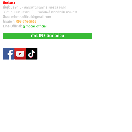
ติดต่อเรา
ที่อยู่:
บริษัท มหานครบางกอกคาร์ เซอร์วิส จำกัด
33/1 ถนนบรมราชชนนี แขวงฉิมพลี เขตตลิ่งชัน กรุงเทพ
อีเมล:
mbcar.official@gmail.com
โทรศัพท์:
093-746-5665
Line Official:
@mbcar.official
ทักLINE ติดต่อด่วน
Site Map
หน้าหลัก​
รถมือสองทั้งหมด
บริการรับซื้อรถมือสอง
บริการรีไฟแนนซ์ รถยนต์