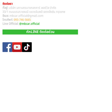
ติดต่อเรา
ที่อยู่:
บริษัท มหานครบางกอกคาร์ เซอร์วิส จำกัด
33/1 ถนนบรมราชชนนี แขวงฉิมพลี เขตตลิ่งชัน กรุงเทพ
อีเมล:
mbcar.official@gmail.com
โทรศัพท์:
093-746-5665
Line Official:
@mbcar.official
ทักLINE ติดต่อด่วน
Site Map
หน้าหลัก​
รถมือสองทั้งหมด
บริการรับซื้อรถมือสอง