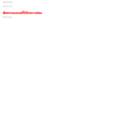
ติดต่อเรา
บทความ
เลือกตามแบรนด์ที่ได้รับความนิยม
Honda
Isuzu
Mazda
MG
Mitsubishi
Nisan
Toyota
เลือกตามประเภทรถ
รถเก๋ง 4 ประตู
รถ Hatchback 5 ประตู
รถ SUV
รถ 7 ที่นั่ง
รถกระบะ
รถตู้
เลือกตามรุ่นที่ได้รับความนิยม
โตโยต้า รีโว่
โตโยต้า ยาริส
โตโยต้า โคโรล่า อัลติส
โตโยต้า แคมรี่
อีซูสุ ดีแมกซ์
ฮอนด้า ซีวิค
Copyright 2022 mbusedcar.com All rights reserved.