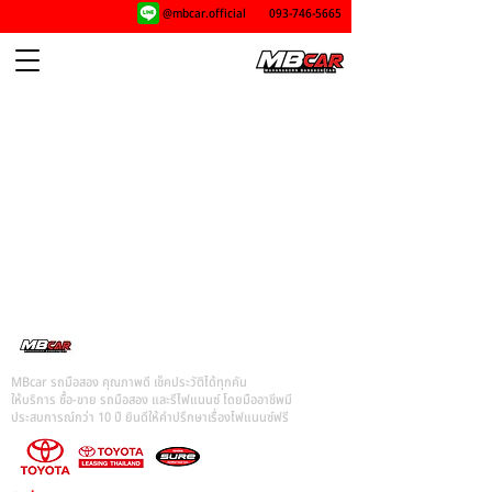
@mbcar.official
093-746-5665
MBcar รถมือสอง คุณภาพดี เช็คประวัติได้ทุกคัน
ให้บริการ ซื้อ-ขาย รถมือสอง และรีไฟแนนซ์ โดยมืออาชีพมี
ประสบการณ์กว่า 10 ปี ยินดีให้คำปรึกษาเรื่องไฟแนนซ์ฟรี