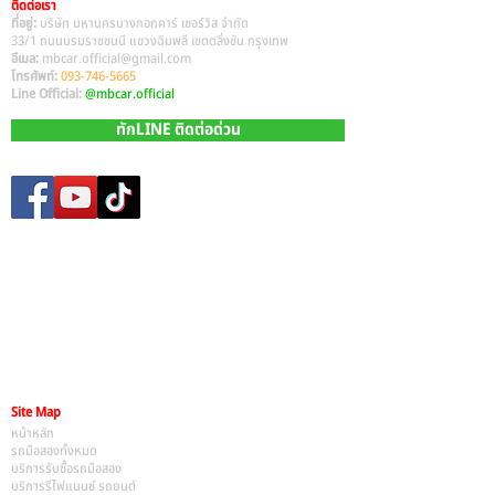
ติดต่อเรา
ที่อยู่:
บริษัท มหานครบางกอกคาร์ เซอร์วิส จำกัด
33/1 ถนนบรมราชชนนี แขวงฉิมพลี เขตตลิ่งชัน กรุงเทพ
อีเมล:
mbcar.official@gmail.com
โทรศัพท์:
093-746-5665
Line Official:
@mbcar.official
ทักLINE ติดต่อด่วน
Site Map
หน้าหลัก​
รถมือสองทั้งหมด
บริการรับซื้อรถมือสอง
บริการรีไฟแนนซ์ รถยนต์