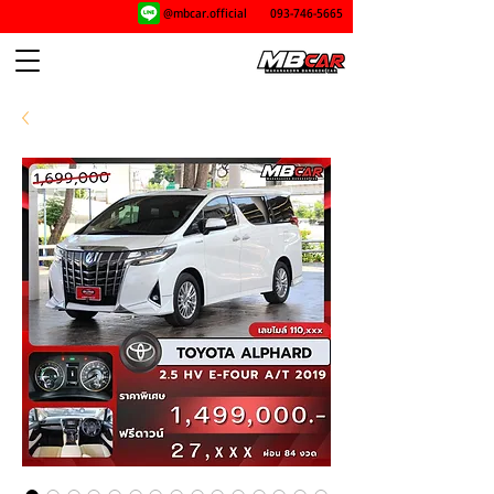
@mbcar.official
093-746-5665