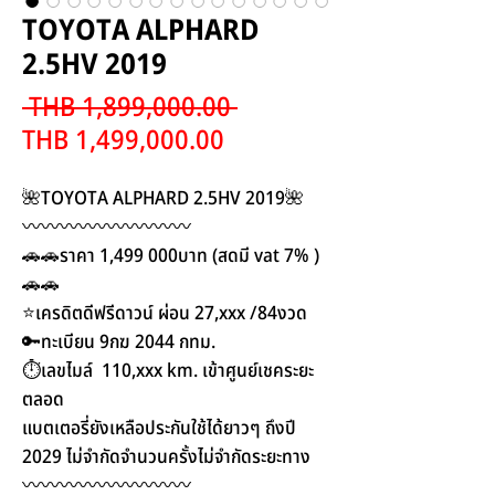
TOYOTA ALPHARD
2.5HV 2019
Regular
 THB 1,899,000.00 
Sale
Price
THB 1,499,000.00
Price
🌺TOYOTA ALPHARD 2.5HV 2019🌺
〰️〰️〰️〰️〰️〰️〰️〰️〰️
🚗🚗ราคา 1,499 000บาท (สดมี vat 7% )
🚗🚗
⭐️เครดิตดีฟรีดาวน์ ผ่อน 27,xxx /84งวด
🔑ทะเบียน 9กฆ 2044 กทม.
⏱️เลขไมล์ 110,xxx km. เข้าศูนย์เชคระยะ
ตลอด
แบตเตอรี่ยังเหลือประกันใช้ได้ยาวๆ ถึงปี
2029 ไม่จำกัดจำนวนครั้งไม่จำกัดระยะทาง
〰️〰️〰️〰️〰️〰️〰️〰️〰️