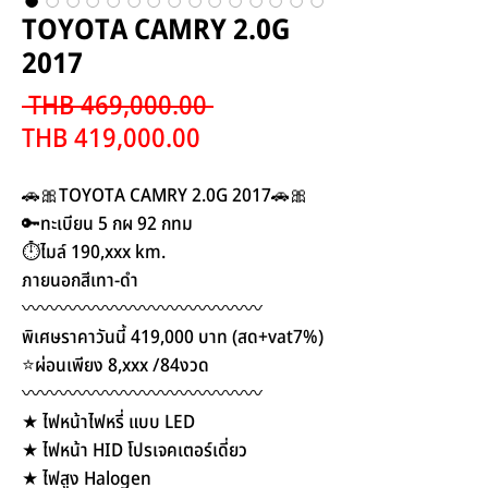
TOYOTA CAMRY 2.0G
2017
Regular
 THB 469,000.00 
Sale
Price
THB 419,000.00
Price
🚗🎀TOYOTA CAMRY 2.0G 2017🚗🎀
🔑ทะเบียน 5 กผ 92 กทม
⏱ไมล์ 190,xxx km.
ภายนอกสีเทา-ดำ
〰️〰️〰️〰️〰️〰️〰️〰️〰️〰️〰️〰️〰️
พิเศษราคาวันนี้ 419,000 บาท (สด+vat7%)
⭐️ผ่อนเพียง 8,xxx /84งวด
〰️〰️〰️〰️〰️〰️〰️〰️〰️〰️〰️〰️〰️
★ ไฟหน้าไฟหรี่ แบบ LED
★ ไฟหน้า HID โปรเจคเตอร์เดี่ยว
★ ไฟสูง Halogen