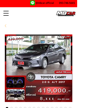
@mbcar.official
093-746-5665