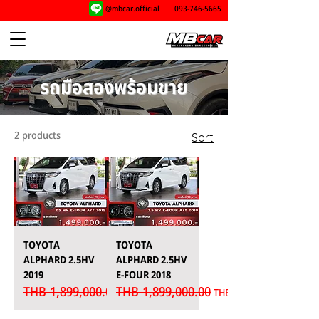
@mbcar.official
093-746-5665
รถมือสองพร้อมขาย
2 products
Sort
TOYOTA
TOYOTA
ALPHARD 2.5HV
ALPHARD 2.5HV
2019
E-FOUR 2018
THB 1,899,000.00
THB 1,899,000.00
Regular Price
Regular Price
Sale Price
Sale Price
THB 1,499,000.00
THB 1,499,000.00