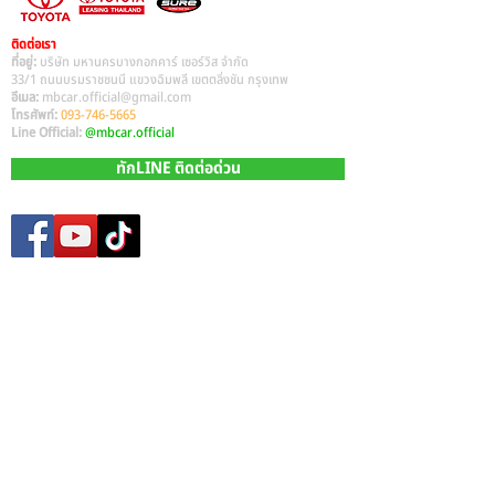
ติดต่อเรา
ที่อยู่:
บริษัท มหานครบางกอกคาร์ เซอร์วิส จำกัด
33/1 ถนนบรมราชชนนี แขวงฉิมพลี เขตตลิ่งชัน กรุงเทพ
อีเมล:
mbcar.official@gmail.com
โทรศัพท์:
093-746-5665
Line Official:
@mbcar.official
ทักLINE ติดต่อด่วน
Site Map
หน้าหลัก​
รถมือสองทั้งหมด