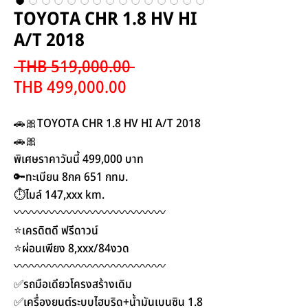
TOYOTA CHR 1.8 HV HI
A/T 2018
Regular
 THB 519,000.00 
Sale
Price
THB 499,000.00
Price
🚗🎀TOYOTA CHR 1.8 HV HI A/T 2018
🚗🎀
พิเศษราคาวันนี้ 499,000 บาท
🔑ทะเบียน 8กค 651 กทม.
⏱ไมล์ 147,xxx km.
〰️〰️〰️〰️〰️〰️〰️〰️〰️〰️〰️〰️〰️
⭐️เครดิตดี ฟรีดาวน์
⭐️ผ่อนเพียง 8,xxx/84งวด
〰️〰️〰️〰️〰️〰️〰️〰️〰️〰️〰️〰️〰️
✅รถมือเดียวโครงสร้างเดิม
✅เครื่องยนต์ระบบไฮบริด+น้ำมันเบนซิน 1.8