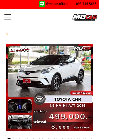
@mbcar.official
093-746-5665