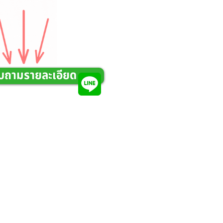
บถามรายละเอียด