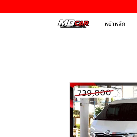
หนัาหลัก