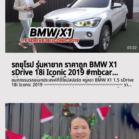
03:22
รถยุโรป รุ่นหายาก ราคาถูก BMW X1
sDrive 18i Iconic 2019 #mbcar
#bmw #รถยุโรปมือสอง #รถมือสอง
ยนตกรรมรถอเนกประสงค์ที่ดีไซน์สปอร์ต หรูหรา BMW X1 1.5 sDrive
18i Iconic 2019 〰️〰️〰️〰️〰️〰️〰️〰️〰️〰️〰️〰️〰️〰️〰️〰️〰️ ราคา
769,000 บาท ⭐️เครดิตดีฟรีดาวน์ ผ่อน 16,xxx /84 งวด เลขไมล์
104,000 km. 〰️〰️〰️〰️〰️〰️〰️〰️〰️〰️〰️〰️〰️〰️〰️〰️〰️ ✅รถ
เจ้าของเดียว เครื่องยนต์เบนซิน ✅ภายนอกตัวรถ Mineral White
พร้อมราวหลังคาสีดำ ✅เกียร์อัตโนมัติแบบ Steptronic Dual Clutch
7 จังหวะ ✅พวงมาลัยไฟฟ้าปรับน้ำหนักตามความเร็วขณะขับขี่
Servotronic ✅พวงมาลัย Multifunction ✅ระบบช่วยนำรถเข้าจอด
อัตโนมัติ ✅ไฟหน้า พร้อมไฟเลี้ยวแบบ LED ✅ไฟตัดหมอกคู่หน้า ✅ระบบ
ปัดน้ำฝนแบบอัตโนมัติ Rain Sensor ✅ระบบเปิด-ปิดฝาท้าย ด้วยระบบ
ไฟฟ้า ✅กระจกมองข้าง ปรับและพับด้วยไฟฟ้า ✅กระจกมองข้าง ปรับมุม
ต่ำเมื่อเข้าเกียร์ถอยหลัง ฝั่งผู้โดยสาร ✅กระจกมองหลัง แบบปรับลด
แสงอัตโนมัติ ✅เบาะนั่งปรับด้วยไฟฟ้า ✅เบาะนั่งคนขับ พร้อมระบบ