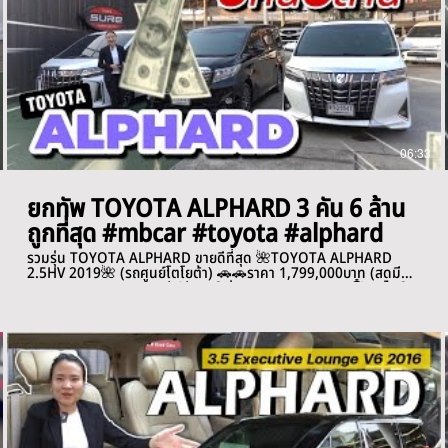
06:33
ยกทัพ TOYOTA ALPHARD 3 คัน 6 ล้าน
ถูกที่สุด #mbcar #toyota #alphard
รวมรุ่น TOYOTA ALPHARD ขายดีที่สุด 🌺TOYOTA ALPHARD
2.5HV 2019🌺 (รถศูนย์โตโยต้า) 🚗🚗ราคา 1,799,000บาท (สดมี
vat 7% )🚗🚗 ⭐️เครดิตดีฟรีดาวน์ ผ่อน 36,xxx /84งวด ⏱️เลขไมล์
330,xxx km. เข้าศูนย์เชคระยะตลอด 〰️〰️〰️〰️〰️〰️〰️〰️〰️〰️〰️〰️
〰️〰️〰️ Toyota Alphard 3.5 Executive Lounge V6 2016🌺 🚗
🚗ราคาสุดคุ้มวันนี้ 1,899,000บาท (สดมี vat 7% )🚗🚗 ⭐️เครดิตดี
ฟรีดาวน์ ผ่อน 38,xxx /72งวด ⏱️เลขไมล์ 145,000 km. 〰️〰️〰️〰️
〰️〰️〰️〰️〰️〰️〰️〰️〰️〰️〰️ 🚗TOYOTA ALPHARD 2.5 SC
PACKAGE 2021🚗 ราคา 2,490,000บาท ⭐️เครดิตดีฟรีดาวน์ ผ่อน
50,xxx /84งวด ⏱️เลขไมล์ 95,xxx km. เข้าศูนย์เชคระยะตลอด 🚨
ติดต่อสอบถามเพิ่มเติมได้ที่ MB CAR 🚨 🆔 Line ID: 0806107000
คุณมาย 📲 ติดต่อ 093-7465665 คุณมาย 〰️〰️〰️〰️〰️〰️〰️〰️〰️
〰️〰️〰️〰️〰️〰️〰️〰️ ✅ฟรี❗️บริการช่วยเหลือฉุกเฉิน 90 วัน ไม่เกิน 20