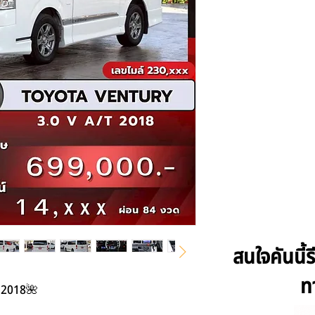
สนใจคันนี้
ท
 2018🌺