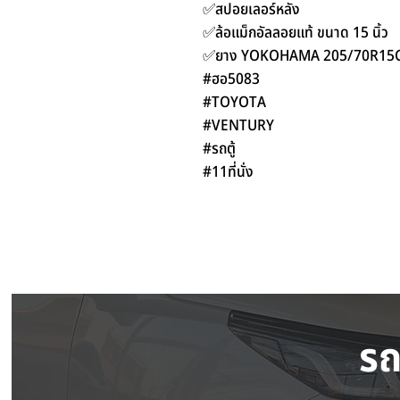
✅สปอยเลอร์หลัง
✅ล้อแม็กอัลลอยแท้ ขนาด 15 นิ้ว
✅ยาง YOKOHAMA 205/70R15C 
#ฮอ5083
#TOYOTA
#VENTURY
#รถตู้
#11ที่นั่ง
รถ