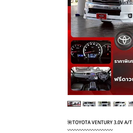
🌺TOYOTA VENTURY 3.0V A/T
〰️〰️〰️〰️〰️〰️〰️〰️〰️