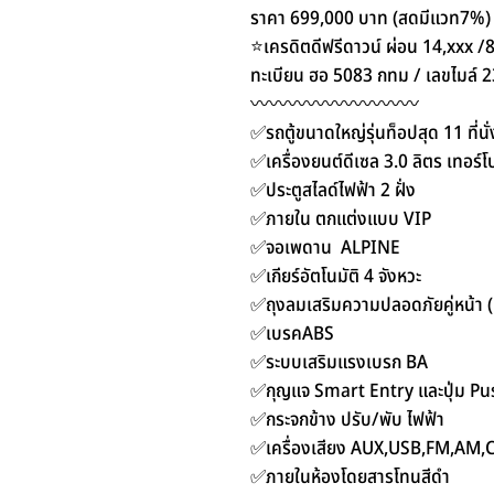
ราคา 699,000 บาท (สดมีแวท7%)
⭐️เครดิตดีฟรีดาวน์ ผ่อน 14,xxx 
ทะเบียน ฮอ 5083 กทม / เลขไมล์ 
〰️〰️〰️〰️〰️〰️〰️〰️〰️
✅รถตู้ขนาดใหญ่รุ่นท็อปสุด 11 ที่นั่
✅เครื่องยนต์ดีเซล 3.0 ลิตร เทอร์โ
✅ประตูสไลด์ไฟฟ้า 2 ฝั่ง
✅ภายใน ตกแต่งแบบ VIP
✅จอเพดาน ALPINE
✅เกียร์อัตโนมัติ 4 จังหวะ
✅ถุงลมเสริมความปลอดภัยคู่หน้า 
✅เบรคABS
✅ระบบเสริมแรงเบรก BA
✅กุญแจ Smart Entry และปุ่ม Pu
✅กระจกข้าง ปรับ/พับ ไฟฟ้า
✅เครื่องเสียง AUX,USB,FM,AM,
✅ภายในห้องโดยสารโทนสีดำ